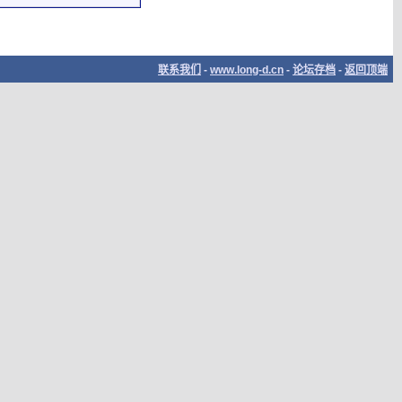
联系我们
-
www.long-d.cn
-
论坛存档
-
返回顶端