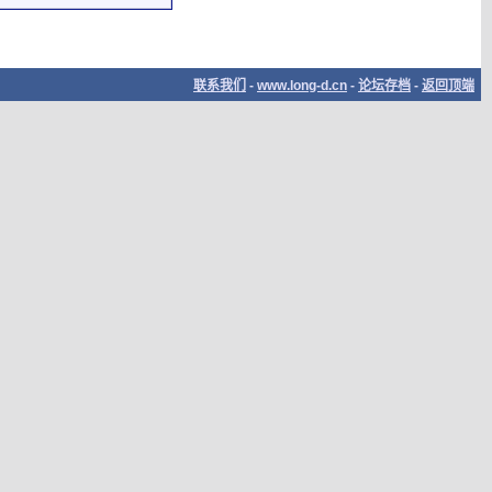
联系我们
-
www.long-d.cn
-
论坛存档
-
返回顶端