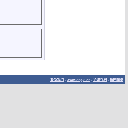
联系我们
-
www.long-d.cn
-
论坛存档
-
返回顶端