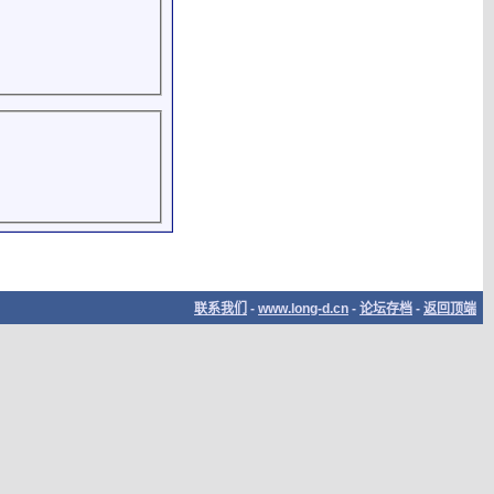
联系我们
-
www.long-d.cn
-
论坛存档
-
返回顶端