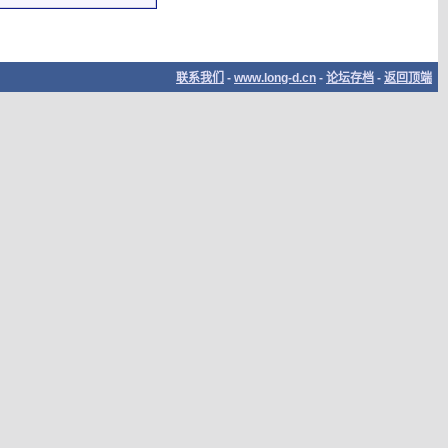
联系我们
-
www.long-d.cn
-
论坛存档
-
返回顶端