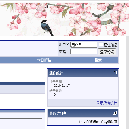
用户名
记住信息
密码
今日新帖
搜索
迷你统计
注册日期
2010-11-17
帖子总数
0
显示所有统计
最近访问者
此页面被访问了
1,481
次