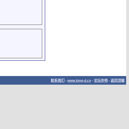
联系我们
-
www.long-d.cn
-
论坛存档
-
返回顶端