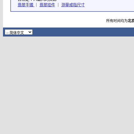
翡翠手镯
｜
翡翠挂件
｜
测量戒指尺寸
所有时间均为
北