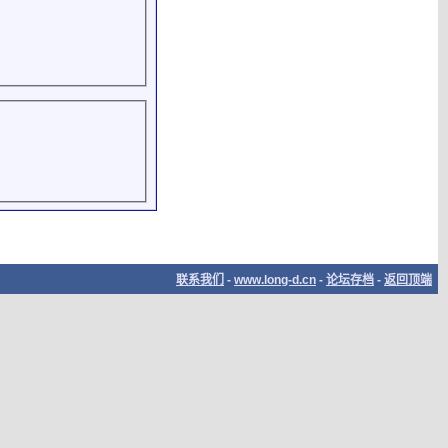
联系我们
-
www.long-d.cn
-
论坛存档
-
返回顶端