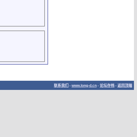
联系我们
-
www.long-d.cn
-
论坛存档
-
返回顶端