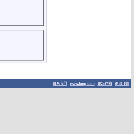
联系我们
-
www.long-d.cn
-
论坛存档
-
返回顶端