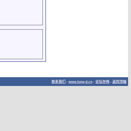
联系我们
-
www.long-d.cn
-
论坛存档
-
返回顶端