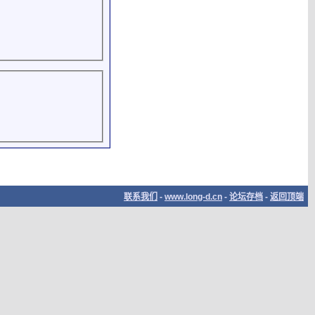
联系我们
-
www.long-d.cn
-
论坛存档
-
返回顶端