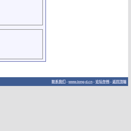
联系我们
-
www.long-d.cn
-
论坛存档
-
返回顶端