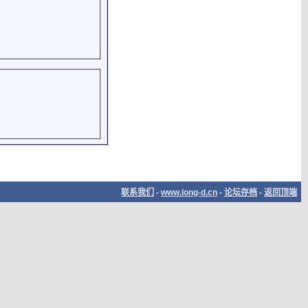
联系我们
-
www.long-d.cn
-
论坛存档
-
返回顶端