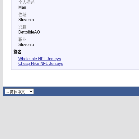
个人描述
Man
住址
Slovenia
兴趣
DettoibleAO
职业
Slovenia
签名
Wholesale NFL Jerseys
Cheap Nike NFL Jerseys