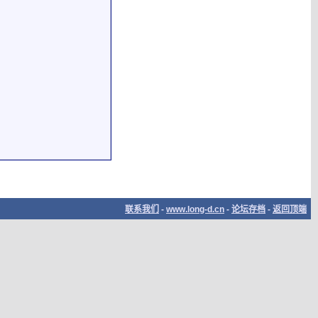
联系我们
-
www.long-d.cn
-
论坛存档
-
返回顶端