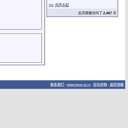
rxy
风声水起
此页面被访问了
2,487
次
联系我们
-
www.long-d.cn
-
论坛存档
-
返回顶端