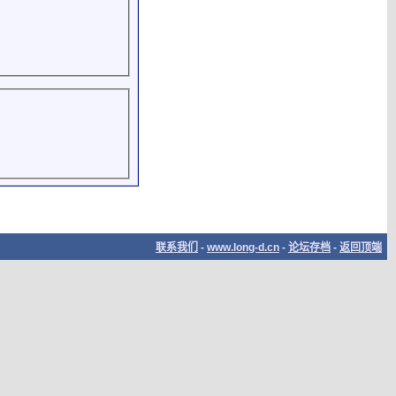
联系我们
-
www.long-d.cn
-
论坛存档
-
返回顶端