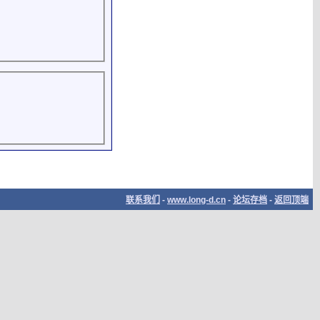
联系我们
-
www.long-d.cn
-
论坛存档
-
返回顶端