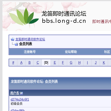
龙笛即时通讯软件论坛
会员列表
注册账号
论坛帮助
社区
#
A
B
C
[
D
]
E
F
G
H
I
J
K
龙笛即时通讯软件论坛: 会员列表
用户名
d274o24c6f1
初级会员
d2day96b