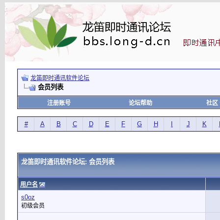
龙笛即时通讯软件论坛
会员列表
注册账号
论坛帮助
社区
#
A
B
C
D
E
F
G
H
I
J
K
龙笛即时通讯软件论坛: 会员列表
用户名
s0oz
初级会员