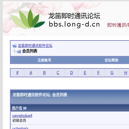
龙笛即时通讯软件论坛
会员列表
注册账号
论坛帮助
#
A
B
C
D
E
F
G
H
龙笛即时通讯软件论坛: 会员列表
用户名
uaywtsdug4
初级会员
ucbmbalz