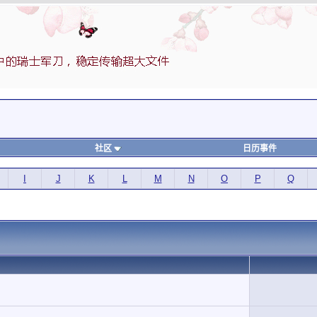
社区
日历事件
I
J
K
L
M
N
O
P
Q