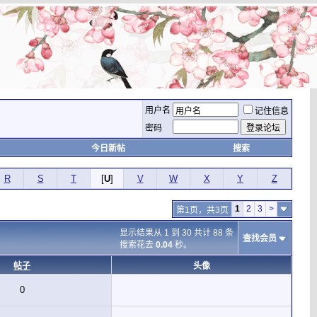
用户名
记住信息
密码
今日新帖
搜索
R
S
T
[
U
]
V
W
X
Y
Z
1
2
3
>
第1页，共3页
显示结果从 1 到 30 共计 88 条
查找会员
搜索花去
0.04
秒。
帖子
头像
0