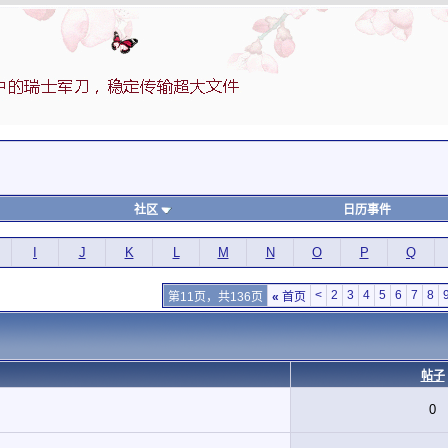
社区
日历事件
I
J
K
L
M
N
O
P
Q
<
2
3
4
5
6
7
8
第11页，共136页
«
首页
帖子
0