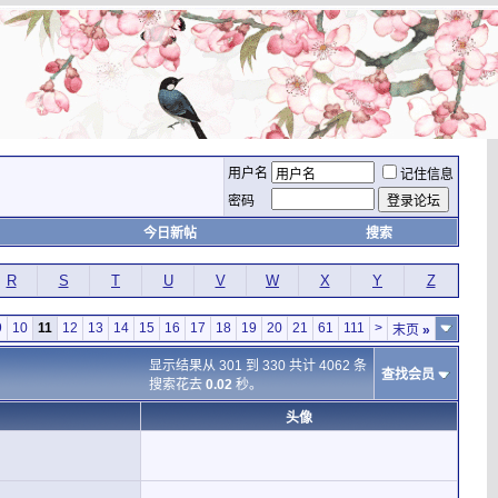
用户名
记住信息
密码
今日新帖
搜索
R
S
T
U
V
W
X
Y
Z
9
10
11
12
13
14
15
16
17
18
19
20
21
61
111
>
末页
»
显示结果从 301 到 330 共计 4062 条
查找会员
搜索花去
0.02
秒。
头像