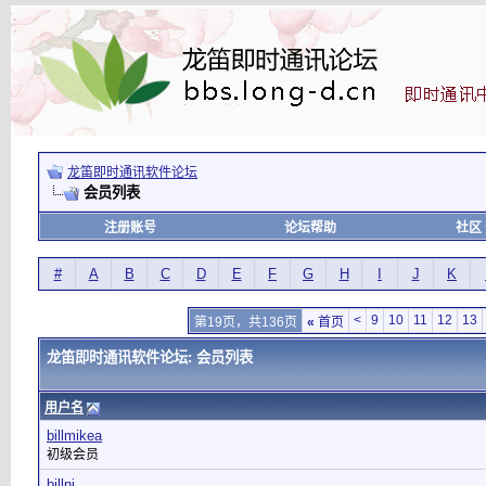
龙笛即时通讯软件论坛
会员列表
注册账号
论坛帮助
社区
#
A
B
C
D
E
F
G
H
I
J
K
<
9
10
11
12
13
第19页，共136页
«
首页
龙笛即时通讯软件论坛: 会员列表
用户名
billmikea
初级会员
billni