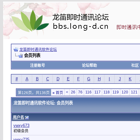
龙笛即时通讯软件论坛
会员列表
注册账号
论坛帮助
社区
#
A
B
C
D
E
F
G
H
I
J
K
<
26
76
116
117
118
119
120
121
第126页，共136页
«
首页
龙笛即时通讯软件论坛: 会员列表
用户名
vwxy673
初级会员
vwxy725