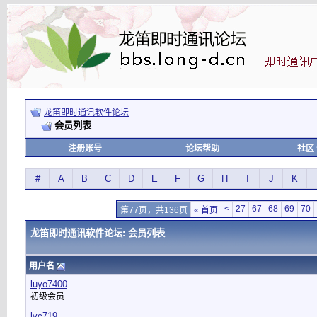
龙笛即时通讯软件论坛
会员列表
注册账号
论坛帮助
社区
#
A
B
C
D
E
F
G
H
I
J
K
<
27
67
68
69
70
第77页，共136页
«
首页
龙笛即时通讯软件论坛: 会员列表
用户名
luyo7400
初级会员
lvc719