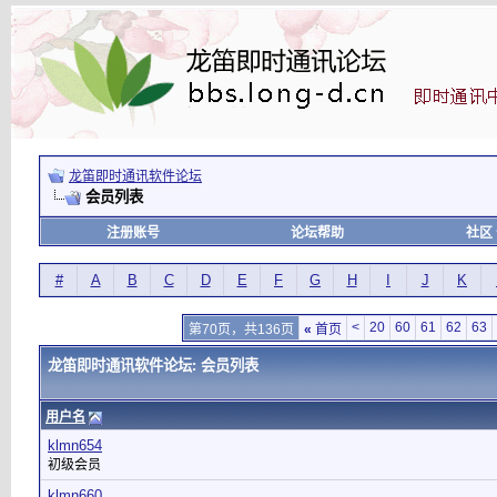
龙笛即时通讯软件论坛
会员列表
注册账号
论坛帮助
社区
#
A
B
C
D
E
F
G
H
I
J
K
<
20
60
61
62
63
第70页，共136页
«
首页
龙笛即时通讯软件论坛: 会员列表
用户名
klmn654
初级会员
klmn660