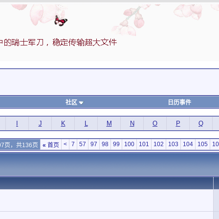
社区
日历事件
I
J
K
L
M
N
O
P
Q
<
7
57
97
98
99
100
101
102
103
104
105
10
07页，共136页
«
首页