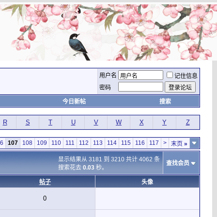
用户名
记住信息
密码
今日新帖
搜索
R
S
T
U
V
W
X
Y
Z
6
107
108
109
110
111
112
113
114
115
116
117
>
末页
»
显示结果从 3181 到 3210 共计 4062 条
查找会员
搜索花去
0.03
秒。
帖子
头像
0