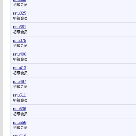
初级会员
rstu325
初级会员
rstu361
初级会员
rstu375
初级会员
rstu406
初级会员
rstu413
初级会员
rstu487
初级会员
rstu511
初级会员
rstu536
初级会员
rstu556
初级会员