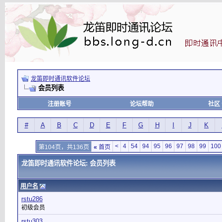
龙笛即时通讯软件论坛
会员列表
注册账号
论坛帮助
社区
#
A
B
C
D
E
F
G
H
I
J
K
<
4
54
94
95
96
97
98
99
100
第104页，共136页
«
首页
龙笛即时通讯软件论坛: 会员列表
用户名
rstu286
初级会员
rstu303