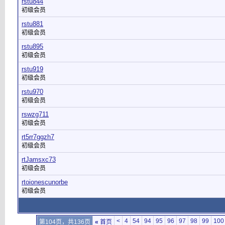
rstu844
初级会员
rstu881
初级会员
rstu895
初级会员
rstu919
初级会员
rstu970
初级会员
rswzg711
初级会员
rt5rr7ggzh7
初级会员
rtJamsxc73
初级会员
rtoionescunorbe
初级会员
<
4
54
94
95
96
97
98
99
100
第104页，共136页
«
首页