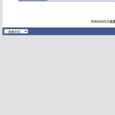
所有时间均为
北