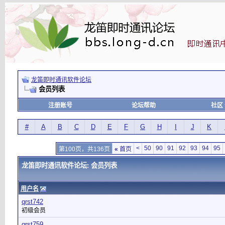
龙笛即时通讯软件论坛
会员列表
注册账号
论坛帮助
社区
#
A
B
C
D
E
F
G
H
I
J
K
<
50
90
91
92
93
94
95
第100页，共136页
«
首页
龙笛即时通讯软件论坛: 会员列表
用户名
qrst742
初级会员
qrst759