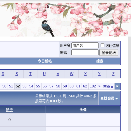
用户名
记住信息
密码
今日新帖
搜索
R
S
T
U
V
W
X
Y
Z
50
51
52
53
54
55
56
57
58
59
60
61
62
102
>
末页
»
显示结果从 1531 到 1560 共计 4062 条
查找会员
搜索花去
0.03
秒。
帖子
头像
0