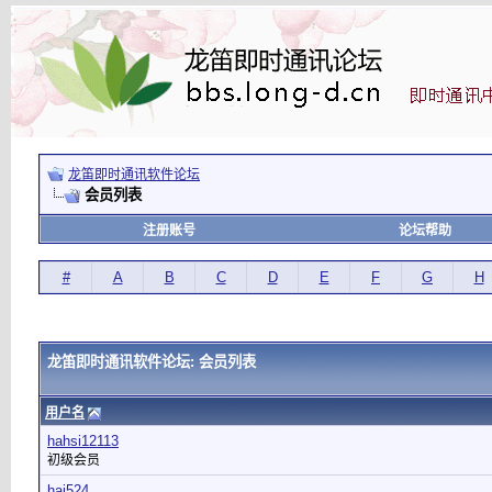
龙笛即时通讯软件论坛
会员列表
注册账号
论坛帮助
#
A
B
C
D
E
F
G
H
龙笛即时通讯软件论坛: 会员列表
用户名
hahsi12113
初级会员
hai524