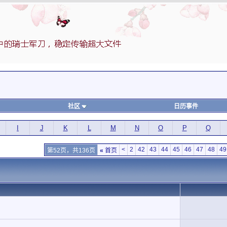
社区
日历事件
I
J
K
L
M
N
O
P
Q
<
2
42
43
44
45
46
47
48
49
第52页，共136页
«
首页