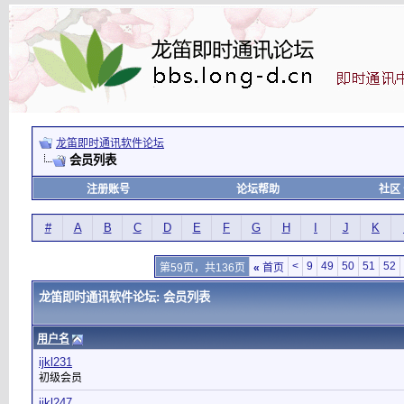
龙笛即时通讯软件论坛
会员列表
注册账号
论坛帮助
社区
#
A
B
C
D
E
F
G
H
I
J
K
<
9
49
50
51
52
第59页，共136页
«
首页
龙笛即时通讯软件论坛: 会员列表
用户名
ijkl231
初级会员
ijkl247