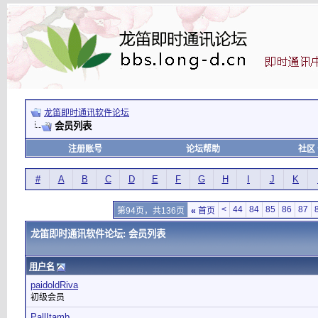
龙笛即时通讯软件论坛
会员列表
注册账号
论坛帮助
社区
#
A
B
C
D
E
F
G
H
I
J
K
<
44
84
85
86
87
第94页，共136页
«
首页
龙笛即时通讯软件论坛: 会员列表
用户名
paidoldRiva
初级会员
PallItamb