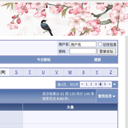
用户名
记住信息
密码
今日新帖
搜索
[
R
]
S
T
U
V
W
X
Y
Z
<
1
2
3
4
5
>
第4页，共5页
显示结果从 91 到 120 共计 146 条
查找会员
搜索花去
0.03
秒。
头像