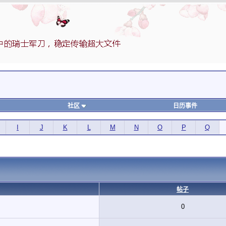
社区
日历事件
I
J
K
L
M
N
O
P
Q
帖子
0