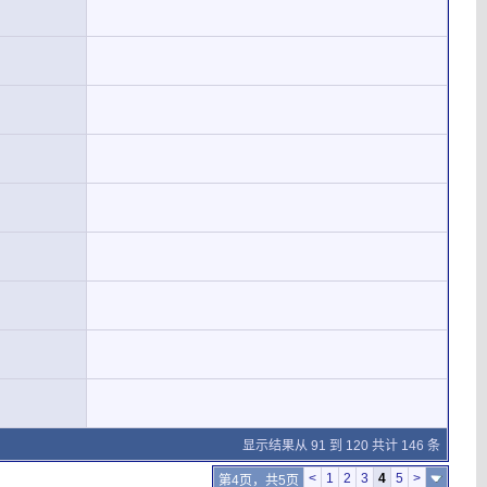
显示结果从 91 到 120 共计 146 条
<
1
2
3
4
5
>
第4页，共5页