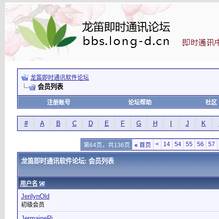
龙笛即时通讯软件论坛
会员列表
注册账号
论坛帮助
社区
#
A
B
C
D
E
F
G
H
I
J
K
<
14
54
55
56
57
第64页，共136页
«
首页
龙笛即时通讯软件论坛: 会员列表
用户名
JerilynOld
初级会员
JermaineRj