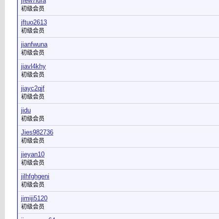
jfew7idfa
初级会员
jftuo2613
初级会员
jianfwuna
初级会员
jiavl4khy
初级会员
jiayc2qjf
初级会员
jidu
初级会员
Jies982736
初级会员
jieyan10
初级会员
jilhfghgeni
初级会员
jimiji5120
初级会员