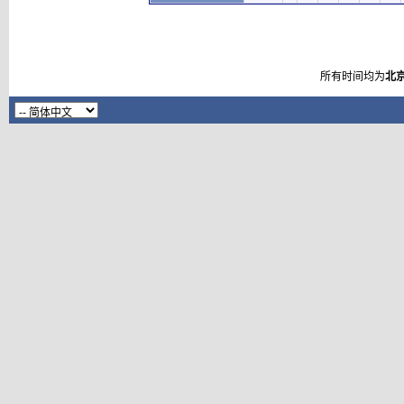
所有时间均为
北