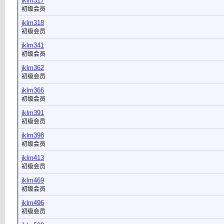
jklm317
初级会员
jklm318
初级会员
jklm341
初级会员
jklm362
初级会员
jklm366
初级会员
jklm391
初级会员
jklm398
初级会员
jklm413
初级会员
jklm469
初级会员
jklm496
初级会员